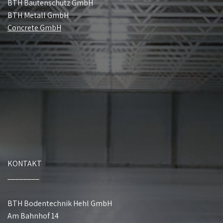
BTH Bautenschutz GmbH
BTH Metall GmbH
Concrete GmbH
KONTAKT
________
BTH Bodentechnik Hehl GmbH
Am Bahnhof 14